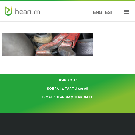
ENG
EST
HEARUM AS
SÕBRA 54 TARTU 50106
E-MAIL: HEARUM@HEARUM.EE