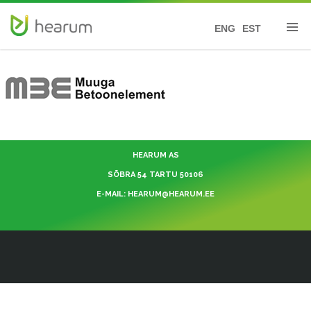
ENG
EST
HEARUM AS
SÕBRA 54 TARTU 50106
E-MAIL: HEARUM@HEARUM.EE