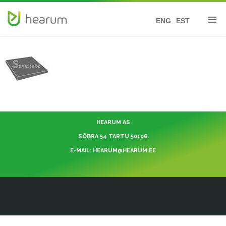
ENG
EST
HEARUM AS
SÕBRA 54 TARTU 50106
E-MAIL: HEARUM@HEARUM.EE