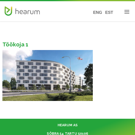
ENG
EST
Töökoja 1
HEARUM AS
SÕBRA 54 TARTU 50106