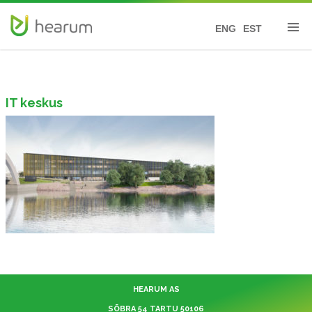
ENG
EST
IT keskus
HEARUM AS
SÕBRA 54 TARTU 50106