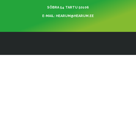
SÕBRA 54 TARTU 50106
E-MAIL: HEARUM@HEARUM.EE