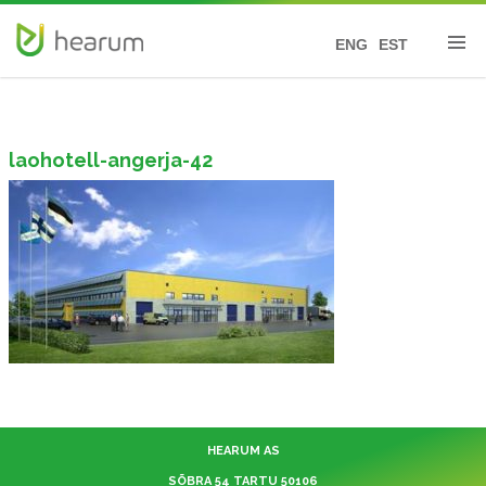
ENG
EST
laohotell-angerja-42
HEARUM AS
SÕBRA 54 TARTU 50106