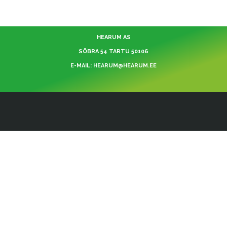
HEARUM AS
SÕBRA 54 TARTU 50106
E-MAIL: HEARUM@HEARUM.EE