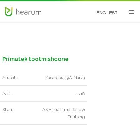
ENG
EST
Primatek tootmishoone
Asukoht
Kadastiku 29A, Narva
Aasta
2018
Klient
AS Ehitusfirma Rand &
Tuulberg