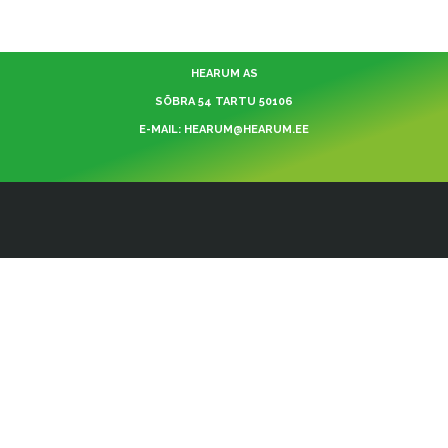
HEARUM AS
SÕBRA 54 TARTU 50106
E-MAIL: HEARUM@HEARUM.EE