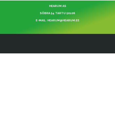
HEARUM AS
SÕBRA 54 TARTU 50106
E-MAIL: HEARUM@HEARUM.EE