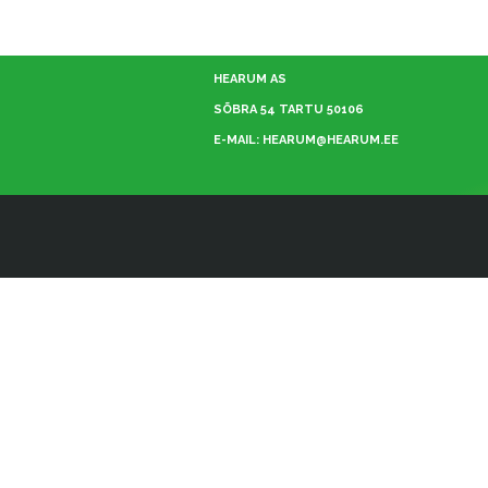
HEARUM AS
SÕBRA 54 TARTU 50106
E-MAIL: HEARUM@HEARUM.EE