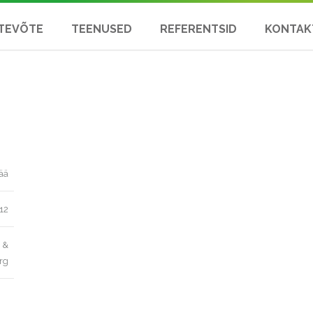
TEVÕTE
TEENUSED
REFERENTSID
KONTAK
pää
12
 &
rg