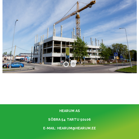
HEARUM AS
SÕBRA 54 TARTU 50106
E-MAIL: HEARUM@HEARUM.EE