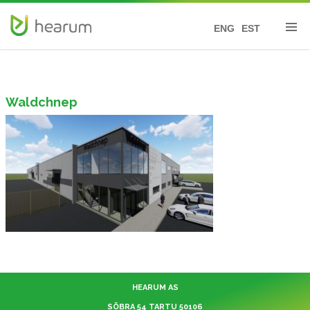
ENG
EST
Waldchnep
HEARUM AS
SÕBRA 54 TARTU 50106