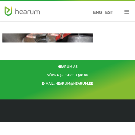
ENG
EST
HEARUM AS
SÕBRA 54 TARTU 50106
E-MAIL: HEARUM@HEARUM.EE