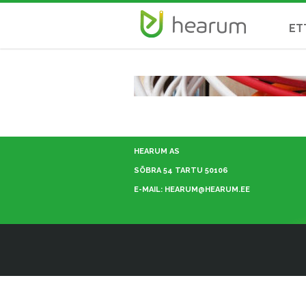
ET
HEARUM AS
SÕBRA 54 TARTU 50106
E-MAIL: HEARUM@HEARUM.EE