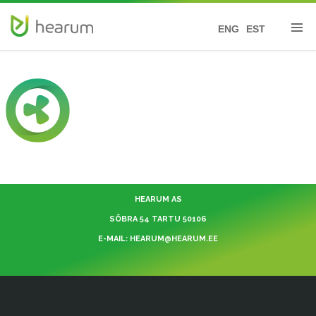
ENG
EST
HEARUM AS
SÕBRA 54 TARTU 50106
E-MAIL: HEARUM@HEARUM.EE